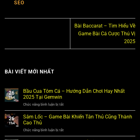
SEO
Bài Baccarat – Tìm Hiểu Về
Game Bài Cá Cược Thú Vị
2025
BÀI VIẾT MỚI NHẤT
Bầu Cua Tôm Cá – Hướng Dẫn Chơi Hay Nhất
26
2025 Tại Gemwin
Th4
Chức năng bình luận bị tắt
ở
Bầu
Cua
Sâm Lốc – Game Bài Khiến Tân Thủ Cũng Thành
26
Tôm
Cao Thủ
Th4
Cá
Chức năng bình luận bị tắt
ở
–
Sâm
Hướng