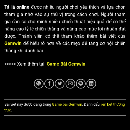
Tá lả online
được nhiều người chơi yêu thích và lựa chọn
tham gia nhờ vào sự thú vị trong cách chơi. Người tham
gia cần có cho mình nhiều chiến thuật hiệu quả để có thể
nâng cao tỷ lệ chiến thắng và nâng cao mức lợi nhuận đạt
được. Thành viên có thể tham khảo thêm bài viết của
Gemwin
để hiểu rõ hơn về các mẹo để tăng cơ hội chiến
thắng khi đánh bài.
>>>>> Xem thêm tại:
Game Bài Gemwin
Bài viết này được đăng trong
Game bài Gemwin
. Đánh dấu
liên kết thường
trực
.