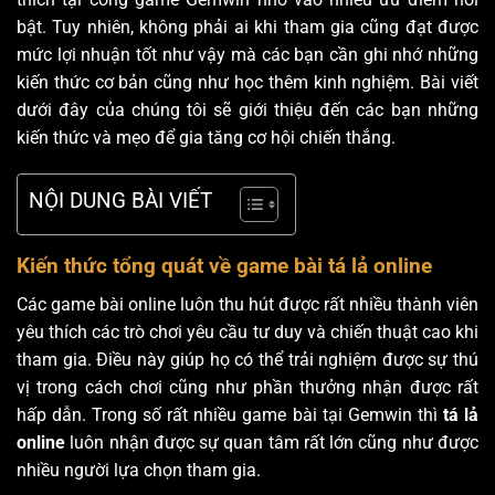
bật. Tuy nhiên, không phải ai khi tham gia cũng đạt được
mức lợi nhuận tốt như vậy mà các bạn cần ghi nhớ những
kiến thức cơ bản cũng như học thêm kinh nghiệm. Bài viết
dưới đây của chúng tôi sẽ giới thiệu đến các bạn những
kiến thức và mẹo để gia tăng cơ hội chiến thắng.
NỘI DUNG BÀI VIẾT
Kiến thức tổng quát về game bài tá lả online
Các game bài online luôn thu hút được rất nhiều thành viên
yêu thích các trò chơi yêu cầu tư duy và chiến thuật cao khi
tham gia. Điều này giúp họ có thể trải nghiệm được sự thú
vị trong cách chơi cũng như phần thưởng nhận được rất
hấp dẫn. Trong số rất nhiều game bài tại Gemwin thì
tá lả
online
luôn nhận được sự quan tâm rất lớn cũng như được
nhiều người lựa chọn tham gia.