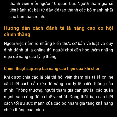
thành viên mỗi người 10 quân bài. Người tham gia sẽ
tiến hành rút bài từ đây để tạo thành các bộ mạnh nhất
cho bản thân mình.
Hướng dẫn cách đánh tá lả nâng cao cơ hội
chiến thắng
Ngoài việc nắm rõ những kiến thức cơ bản về luật và quy
định đánh tá lả online thì người chơi cần học thêm những
mẹo để nâng cao tỷ lệ thắng.
Chiến thuật sắp xếp bài nâng cao hiệu quả khi chơi
Khi được chia các lá bài thì hội viên tham gia tá lả online
cần biết cách sắp xếp để nâng cao tỷ lệ chiến thắng của
mình. Thông thường, người tham gia cần giữ lại các quân
mạnh sau cùng để có thể về nhất. Đồng thời, bạn cần biết
cách tối ưu sức mạnh của các bộ nhằm gia tăng khả năng
chiến thắng của mình.