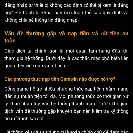
đăng nhập từ thiết bị không xác định có thể bị xem là đáng
ngờ. Để tránh bị khóa, bạn nên tuân thủ các quy định và
không chia sẻ thông tin đăng nhập.
Vấn đề thường gặp về nạp tiền và rút tiền an
toàn
Giao dịch tài chính luôn là mối quan tâm hàng đầu khi
tham gia hệ thống. Dưới đây là các thắc mắc phổ biến liên
quan đến việc nạp và rút tiền.
Các phương thức nạp tiền Gemwin nào được hỗ trợ?
Cổng game hỗ trợ nhiều phương thức nạp tiền nhằm mang
đến sự thuận tiện tối đa. Mỗi phương thức có thời gian xử
lý khác nhau tùy vào hệ thống thanh toán. Trước khi giao
dịch, vấn đề thường gặp khuyên bạn nên kiểm tra kỹ thông
tin để tránh sai sót.
Hệ thống yêu cầu sử dụng tài khoản chính chủ để đảm bảo