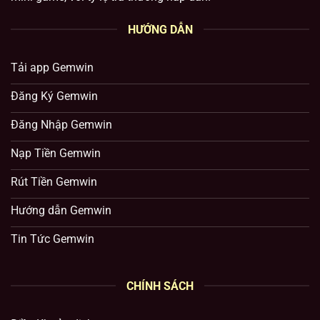
HƯỚNG DẪN
Tải app Gemwin
Đăng Ký Gemwin
Đăng Nhập Gemwin
Nạp Tiền Gemwin
Rút Tiền Gemwin
Hướng dẫn Gemwin
Tin Tức Gemwin
CHÍNH SÁCH