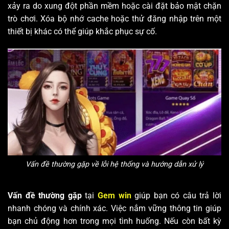
xảy ra do xung đột phần mềm hoặc cài đặt bảo mật chặn
trò chơi. Xóa bộ nhớ cache hoặc thử đăng nhập trên một
thiết bị khác có thể giúp khắc phục sự cố.
Vấn đề thường gặp về lỗi hệ thống và hướng dẫn xử lý
Vấn đề thường gặp
tại
Gem win
giúp bạn có câu trả lời
nhanh chóng và chính xác. Việc nắm vững thông tin giúp
bạn chủ động hơn trong mọi tình huống. Nếu còn bất kỳ