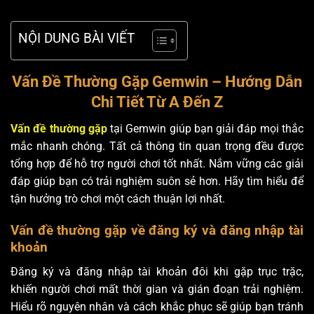
Bỏ
qua
NỘI DUNG BÀI VIẾT
nội
dung
Vấn Đề Thường Gặp Gemwin – Hướng Dẫn
Chi Tiết Từ A Đến Z
Vấn đề thường gặp
tại Gemwin giúp bạn giải đáp mọi thắc
mắc nhanh chóng. Tất cả thông tin quan trọng đều được
tổng hợp để hỗ trợ người chơi tốt nhất. Nắm vững các giải
đáp giúp bạn có trải nghiệm suôn sẻ hơn. Hãy tìm hiểu để
tận hưởng trò chơi một cách thuận lợi nhất.
Vấn đề thường gặp về đăng ký và đăng nhập tài
khoản
Đăng ký và đăng nhập tài khoản đôi khi gặp trục trặc,
khiến người chơi mất thời gian và gián đoạn trải nghiệm.
Hiểu rõ nguyên nhân và cách khắc phục sẽ giúp bạn tránh