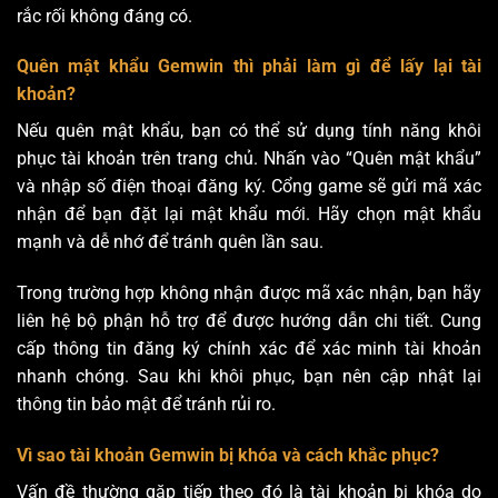
rắc rối không đáng có.
Quên mật khẩu Gemwin thì phải làm gì để lấy lại tài
khoản?
Nếu quên mật khẩu, bạn có thể sử dụng tính năng khôi
phục tài khoản trên trang chủ. Nhấn vào “Quên mật khẩu”
và nhập số điện thoại đăng ký. Cổng game sẽ gửi mã xác
nhận để bạn đặt lại mật khẩu mới. Hãy chọn mật khẩu
mạnh và dễ nhớ để tránh quên lần sau.
Trong trường hợp không nhận được mã xác nhận, bạn hãy
liên hệ bộ phận hỗ trợ để được hướng dẫn chi tiết. Cung
cấp thông tin đăng ký chính xác để xác minh tài khoản
nhanh chóng. Sau khi khôi phục, bạn nên cập nhật lại
thông tin bảo mật để tránh rủi ro.
Vì sao tài khoản Gemwin bị khóa và cách khắc phục?
Vấn đề thường gặp tiếp theo đó là tài khoản bị khóa do