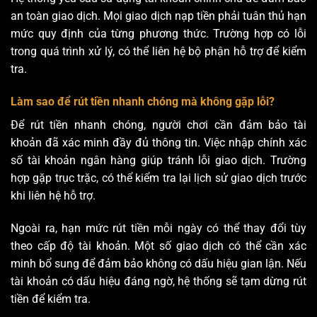
an toàn giao dịch. Mọi giao dịch nạp tiền phải tuân thủ hạn
mức quy định của từng phương thức. Trường hợp có lỗi
trong quá trình xử lý, có thể liên hệ bộ phận hỗ trợ để kiểm
tra.
Làm sao để rút tiền nhanh chóng mà không gặp lỗi?
Để rút tiền nhanh chóng, người chơi cần đảm bảo tài
khoản đã xác minh đầy đủ thông tin. Việc nhập chính xác
số tài khoản ngân hàng giúp tránh lỗi giao dịch. Trường
hợp gặp trục trặc, có thể kiểm tra lại lịch sử giao dịch trước
khi liên hệ hỗ trợ.
Ngoài ra, hạn mức rút tiền mỗi ngày có thể thay đổi tùy
theo cấp độ tài khoản. Một số giao dịch có thể cần xác
minh bổ sung để đảm bảo không có dấu hiệu gian lận. Nếu
tài khoản có dấu hiệu đáng ngờ, hệ thống sẽ tạm dừng rút
tiền để kiểm tra.