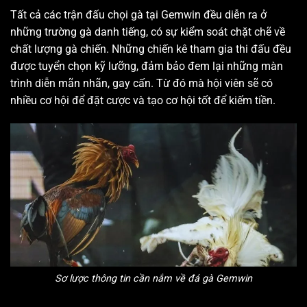
Tất cả các trận đấu chọi gà tại Gemwin đều diễn ra ở
những trường gà danh tiếng, có sự kiểm soát chặt chẽ về
chất lượng gà chiến. Những chiến kê tham gia thi đấu đều
được tuyển chọn kỹ lưỡng, đảm bảo đem lại những màn
trình diễn mãn nhãn, gay cấn. Từ đó mà hội viên sẽ có
nhiều cơ hội để đặt cược và tạo cơ hội tốt để kiếm tiền.
Sơ lược thông tin cần nắm về đá gà Gemwin