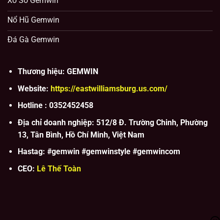
Xổ Số Gemwin
Nổ Hũ Gemwin
Đá Gà Gemwin
Thương hiệu: GEMWIN
Website:
https://eastwilliamsburg.us.com/
Hotline : 0352452458
Địa chỉ doanh nghiệp: 512/8 Đ. Trường Chinh, Phường
13, Tân Bình, Hồ Chí Minh, Việt Nam
Hastag: #gemwin #gemwinstyle #gemwincom
CEO:
Lê Thế Toàn