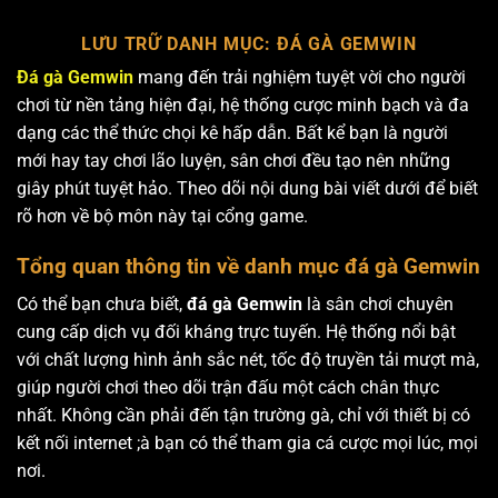
Bỏ
qua
LƯU TRỮ DANH MỤC:
ĐÁ GÀ GEMWIN
nội
Đá gà Gemwin
mang đến trải nghiệm tuyệt vời cho người
dung
chơi từ nền tảng hiện đại, hệ thống cược minh bạch và đa
dạng các thể thức chọi kê hấp dẫn. Bất kể bạn là người
mới hay tay chơi lão luyện, sân chơi đều tạo nên những
giây phút tuyệt hảo. Theo dõi nội dung bài viết dưới để biết
rõ hơn về bộ môn này tại cổng game.
Tổng quan thông tin về danh mục đá gà Gemwin
Có thể bạn chưa biết,
đá gà Gemwin
là sân chơi chuyên
cung cấp dịch vụ đối kháng trực tuyến. Hệ thống nổi bật
với chất lượng hình ảnh sắc nét, tốc độ truyền tải mượt mà,
giúp người chơi theo dõi trận đấu một cách chân thực
nhất. Không cần phải đến tận trường gà, chỉ với thiết bị có
kết nối internet ;à bạn có thể tham gia cá cược mọi lúc, mọi
nơi.