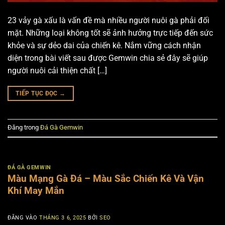
23 vảy gà xấu là vấn đề mà nhiều người nuôi gà phải đối
mặt. Những loại không tốt sẽ ảnh hưởng trực tiếp đến sức
khỏe và sự dẻo dai của chiến kê. Nắm vững cách nhận
diện trong bài viết sau được Gemwin chia sẻ đây sẽ giúp
người nuôi cải thiện chất […]
TIẾP TỤC ĐỌC
→
Đăng trong
Đá Gà Gemwin
ĐÁ GÀ GEMWIN
Màu Mạng Gà Đá – Màu Sắc Chiến Kê Và Vận
Khí May Mắn
ĐĂNG VÀO
THÁNG 3 6, 2025
BỞI
SEO