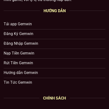
HƯỚNG DẪN
Tải app Gemwin
Đăng Ký Gemwin
Đăng Nhập Gemwin
Nạp Tiền Gemwin
Rút Tiền Gemwin
Hướng dẫn Gemwin
Tin Tức Gemwin
CHÍNH SÁCH