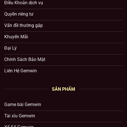
Điều Khoản dịch vụ
Quyền riêng tư
Vấn đề thường gặp
Khuyến Mãi
Đại Lý
Chính Sách Bảo Mật
Liên Hệ Gemwin
SẢN PHẨM
Game bài Gemwin
Tài xỉu Gemwin