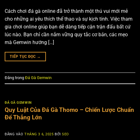
Cách chơi đá gà online đã trở thành một thú vui mới mẻ
cho những ai yêu thích thể thao và sự kịch tính. Việc tham
gia chơi online giúp bạn dễ dàng tiếp cận trận đấu bất cứ
lúc nào. Bạn chỉ cần nắm vững quy tắc cơ bản, các mẹo
mà Gemwin hướng […]
TIẾP TỤC ĐỌC
→
Đăng trong
Đá Gà Gemwin
ĐÁ GÀ GEMWIN
Quy Luật Của Đá Gà Thomo – Chiến Lược Chuẩn
Để Thắng Lớn
ĐĂNG VÀO
THÁNG 3 6, 2025
BỞI
SEO