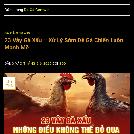
Đăng trong
Đá Gà Gemwin
ĐÁ GÀ GEMWIN
23 Vảy Gà Xấu – Xử Lý Sớm Để Gà Chiến Luôn
Mạnh Mẽ
ĐĂNG VÀO
THÁNG 3 6, 2025
BỞI
SEO
06
Th3