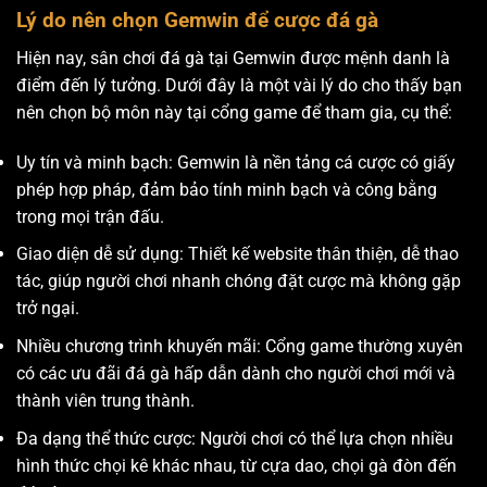
Lý do nên chọn Gemwin để cược đá gà
Hiện nay, sân chơi đá gà tại Gemwin được mệnh danh là
điểm đến lý tưởng. Dưới đây là một vài lý do cho thấy bạn
nên chọn bộ môn này tại cổng game để tham gia, cụ thể:
Uy tín và minh bạch: Gemwin là nền tảng cá cược có giấy
phép hợp pháp, đảm bảo tính minh bạch và công bằng
trong mọi trận đấu.
Giao diện dễ sử dụng: Thiết kế website thân thiện, dễ thao
tác, giúp người chơi nhanh chóng đặt cược mà không gặp
trở ngại.
Nhiều chương trình khuyến mãi: Cổng game thường xuyên
có các ưu đãi đá gà hấp dẫn dành cho người chơi mới và
thành viên trung thành.
Đa dạng thể thức cược: Người chơi có thể lựa chọn nhiều
hình thức chọi kê khác nhau, từ cựa dao, chọi gà đòn đến