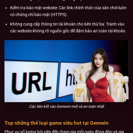
Kiểm tra bảo mật website: Các link chính thức của sân chơi luôn
có chứng chỉ bảo mật (HTTPS).
Không cung cấp thông tin tài khoản cho bên thứ ba: Tránh vào
các website không rõ nguồn gốc để đảm bảo an toàn tài khoản.
Các liên kết vào Gemwin mới và an toàn nhất
Top những thể loại game siêu hot tại Gemwin
Phục vụ số lượng hội viên đến tham gia mỗi ngày đông đảo và gia