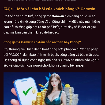
FAQs – Một vài câu hỏi của khách hàng về Gemwin
Có thể bạn chưa biết, cổng game
Gemwin
hiện đang phục vụ số
lượng hội viên vô cùng đông đảo. Cũng chính vì điều này mà những
câu hỏi thường gặp đặt ra rất phổ biến, dưới đây sẽ là đôi lời giải
đáp mà bạn cần tham khảo để hiểu rõ:
Cổng game Gemwin có đảm bảo an toàn hay không?
Có, thương hiệu hiện đang hoạt động hợp pháp và được cấp phép
bởi PAGCOR, đảm bảo tính minh bạch, công bằng và bảo mật cao.
Hệ thống sử dụng công nghệ mã hóa SSL 256-bit nhằm bảo vệ dữ
liệu và giao dịch của người chơi khỏi các rủi ro bên ngoài.