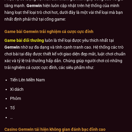
tăng mạnh.
Gemwin
hiện luôn cập nhật trên hệ thống của mình
hàng loạt thể loại trò chơi hot, dưới đây là một vài thể loại mà bạn
nhất định phải thử tại cổng game:
Game bài Gemwin trải nghiệm cá cược cực đỉnh
Game bài đổi thưởng
luôn là thể loại được yêu thích nhất tại
Gemwin
nhờ sự đa dạng và tính cạnh tranh cao. Hệ thống các trò
chơi bài tại đây được thiết kế với giao diện đẹp mắt, luật chơi chuẩn
xác và tỷ lệ trả thưởng hấp dẫn. Chúng giúp người chơi có những
trải nghiệm cá cược cực đỉnh, các siêu phẩm như:
Tiến Lên Miền Nam
Xì dách
Phỏm
Tố
…
Casino Gemwin tái hiện không gian đánh bạc đỉnh cao