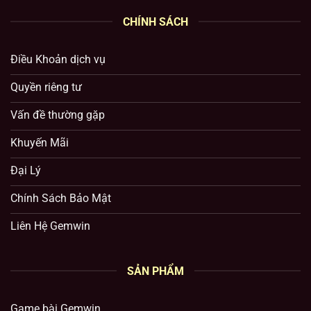
CHÍNH SÁCH
Điều Khoản dịch vụ
Quyền riêng tư
Vấn đề thường gặp
Khuyến Mãi
Đại Lý
Chính Sách Bảo Mật
Liên Hệ Gemwin
SẢN PHẨM
Game bài Gemwin