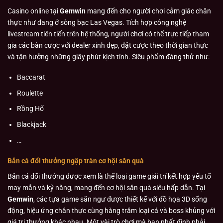
Casino online tại
Gemwin
mang đến cho người chơi cảm giác chân
thực như đang ở sòng bạc Las Vegas. Tích hợp công nghệ
livestream tiên tiến trên hệ thống, người chơi có thể trực tiếp tham
gia các bàn cược với dealer xinh đẹp, đặt cược theo thời gian thực
và tận hưởng những giây phút kịch tính. Siêu phẩm đáng thử như:
Baccarat
Roulette
Rồng Hổ
Blackjack
…
Bắn cá đổi thưởng ngập tràn cơ hội săn quà
Bắn cá đổi thưởng được xem là thể loại game giải trí kết hợp yếu tố
may mắn và kỹ năng, mang đến cơ hội săn quà siêu hấp dẫn. Tại
Gemwin
, các tựa game săn ngư được thiết kế với đồ họa 3D sống
động, hiệu ứng chân thực cùng hàng trăm loại cá và boss khủng với
giá trị thưởng khác nhau. Một vài trò chơi mà bạn nhất định phải