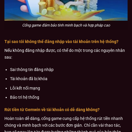
Cổng game đảm bảo tính minh bạch và hợp pháp cao
Tại sao tôi không thể đăng nhập vào tài khoản trên hệ thống?
Nếu không đăng nhập được, có thể do một trong các nguyên nhân
sau:
Sai thông tin đăng nhập
Tài khoản đã bị khóa
Lỗi kết nối mạng
Bảo trì hệ thống
Rút tiền từ Gemwin về tài khoản có dễ dàng không?
Hoàn toàn dễ dàng, cổng game cung cấp hệ thống rút tiền nhanh
chóng và minh bạch với các bước đơn giản. Chỉ cần vài thao tác,