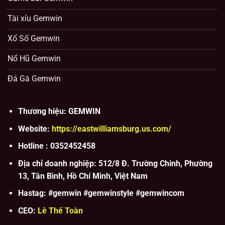
Tài xỉu Gemwin
Xổ Số Gemwin
Nổ Hũ Gemwin
Đá Gà Gemwin
Thương hiệu: GEMWIN
Website:
https://eastwilliamsburg.us.com/
Hotline : 0352452458
Địa chỉ doanh nghiệp: 512/8 Đ. Trường Chinh, Phường
13, Tân Bình, Hồ Chí Minh, Việt Nam
Hastag: #gemwin #gemwinstyle #gemwincom
CEO:
Lê Thế Toàn