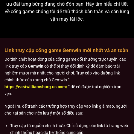
ưu đãi tưng bừng đang chờ đón bạn. Hãy tìm hiểu chi tiết
về cổng game chúng tôi để thử thách bản thân và săn lùng
vận may tài lộc.
Link truy cập cổng game Gemwin mới nhất và an toàn
Do tính chất hoạt động của cổng game đổi thưởng trực tuyến, các
link truy cập
Gemwin
có thể bị thay đổi định kỳ để đảm bảo trải
nghiệm mượt mà nhất cho người chơi. Truy cập vào đường link
chính thức của trang chủ Gemwin ”
https://eastwilliamsburg.us.com/
” để có được trải nghiệm trọn
vẹn.
Ngoài ra, để tránh các trường hợp truy cập vào link giả mạo, người
chơi tại sân chơi nên lưu ý một số điều sau:
Truy cập từ nguồn chính thức: Chỉ sử dụng các link từ trang web
chính thống hoặc do hệ thống cung cấp.