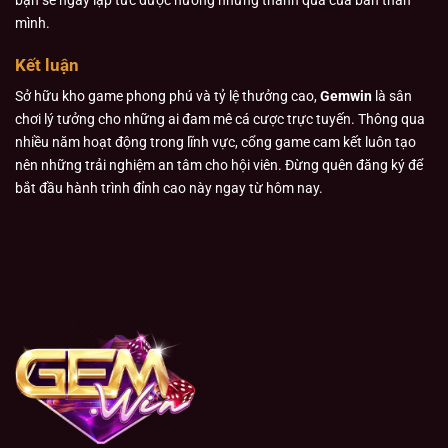
bạn sẽ ngay lập tức được hưởng những thành quả của bản thân
mình.
Kết luận
Sở hữu kho game phong phú và tỷ lệ thưởng cao,
Gemwin
là sân
chơi lý tưởng cho những ai đam mê cá cược trực tuyến. Thông qua
nhiều năm hoạt động trong lĩnh vực, cổng game cam kết luôn tạo
nên những trải nghiệm an tâm cho hội viên. Đừng quên đăng ký để
bắt đầu hành trình đỉnh cao này ngay từ hôm nay.