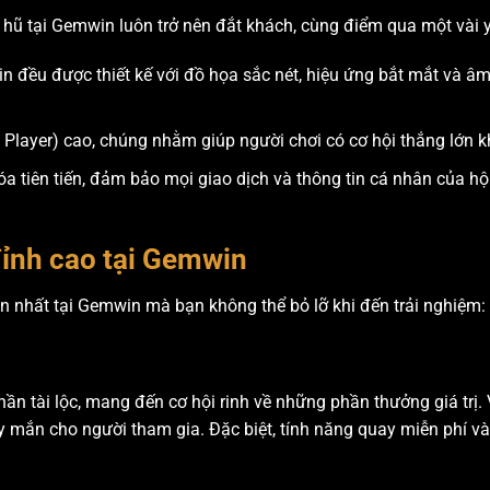
ổ hũ tại Gemwin luôn trở nên đắt khách, cùng điểm qua một vài y
n đều được thiết kế với đồ họa sắc nét, hiệu ứng bắt mắt và âm
o Player) cao, chúng nhằm giúp người chơi có cơ hội thắng lớn k
 tiên tiến, đảm bảo mọi giao dịch và thông tin cá nhân của hộ
đỉnh cao tại Gemwin
 nhất tại Gemwin mà bạn không thể bỏ lỡ khi đến trải nghiệm:
n tài lộc, mang đến cơ hội rinh về những phần thưởng giá trị. V
may mắn cho người tham gia. Đặc biệt, tính năng quay miễn phí 