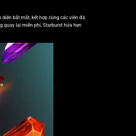
o diện bắt mắt, kết hợp cùng các viên đá
 quay lại miễn phí, Starburst hứa hẹn