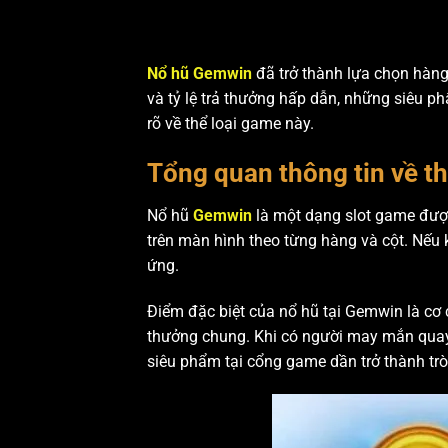
Bỏ
qua
nội
Nổ hũ Gemwin
đã trở thành lựa chọn hàng
dung
và tỷ lệ trả thưởng hấp dẫn, những siêu ph
rõ về thể loại game này.
Tổng quan thông tin về t
Nổ hũ
Gemwin
là một dạng slot game được 
trên màn hình theo từng hàng và cột. Nếu
ứng.
Điểm đặc biệt của nổ hũ tại Gemwin là cơ 
thưởng chung. Khi có người may mắn quay tr
siêu phẩm tại cổng game dần trở thành trò