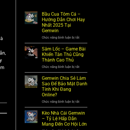
Bầu Cua Tôm Cá –
26
Hướng Dẫn Chơi Hay
Th4
Nhất 2025 Tại
Gemwin
Chức năng bình luận bị tắt
ở
mà
Bầu
Cua
Sâm Lốc – Game Bài
26
ẫn,
Tôm
Khiến Tân Thủ Cũng
Th4
Cá
Thành Cao Thủ
y
–
hám
Chức năng bình luận bị tắt
ở
Hướng
Sâm
Dẫn
Lốc
Chơi
Gemwin Chia Sẻ Làm
06
–
Hay
Sao Để Bảo Mật Danh
Th3
Game
Nhất
Tính Khi Đang
Bài
2025
Online?
Khiến
Tại
Tân
Chức năng bình luận bị tắt
Gemwin
ở
Thủ
Gemwin
Cũng
Chia
Kèo Nhà Cái Gemwin
06
Thành
Sẻ
– Tỷ Lệ Hấp Dẫn
Th3
Cao
Làm
Mang Đến Cơ Hội Lớn
Thủ
Sao