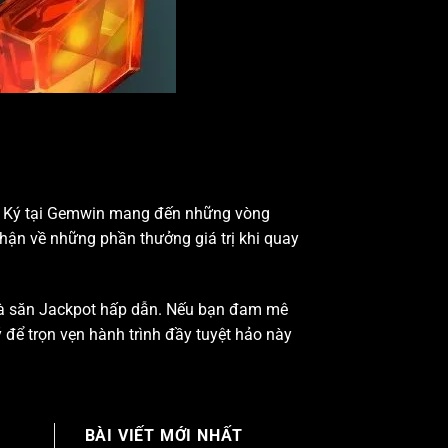
Du Ký tại Gemwin mang đến những vòng
nhận về những phần thưởng giá trị khi quay
 và săn Jackpot hấp dẫn. Nếu bạn đam mê
 để trọn vẹn hành trình đầy tuyệt hảo này
BÀI VIẾT MỚI NHẤT