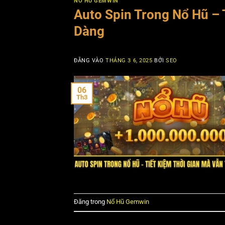
NỔ HŨ GEMWIN
Auto Spin Trong Nổ Hũ – 
Dàng
ĐĂNG VÀO
THÁNG 3 6, 2025
BỞI
SEO
06
Th3
Đăng trong
Nổ Hũ Gemwin