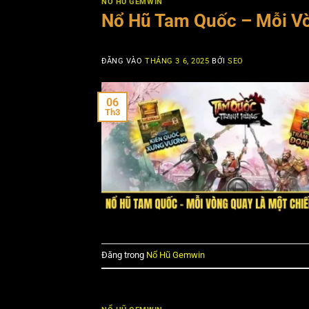
NỔ HŨ GEMWIN
Nổ Hũ Tam Quốc – Mỗi V
ĐĂNG VÀO
THÁNG 3 6, 2025
BỞI
SEO
06
Th3
Đăng trong
Nổ Hũ Gemwin