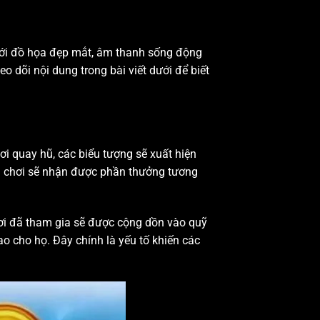
Với đồ họa đẹp mắt, âm thanh sống động
o dõi nội dung trong bài viết dưới để biết
ơi quay hũ, các biểu tượng sẽ xuất hiện
ời chơi sẽ nhận được phần thưởng tương
hơi đã tham gia sẽ được cộng dồn vào quỹ
ao cho họ. Đây chính là yếu tố khiến các