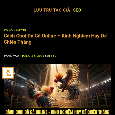
Bỏ
qua
LƯU TRỮ TÁC GIẢ:
SEO
nội
dung
ĐÁ GÀ GEMWIN
Cách Chơi Đá Gà Online – Kinh Nghiệm Hay Để
Chiến Thắng
ĐĂNG VÀO
THÁNG 3 6, 2025
BỞI
SEO
06
Th3