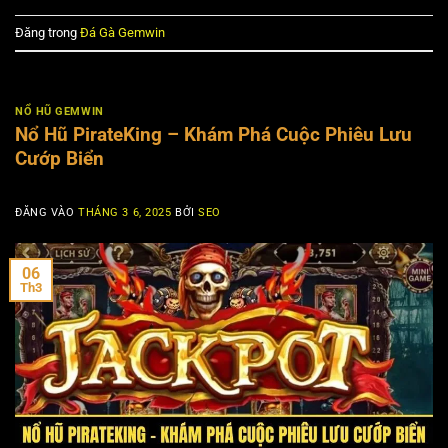
Đăng trong
Đá Gà Gemwin
NỔ HŨ GEMWIN
Nổ Hũ PirateKing – Khám Phá Cuộc Phiêu Lưu
Cướp Biển
ĐĂNG VÀO
THÁNG 3 6, 2025
BỞI
SEO
06
Th3