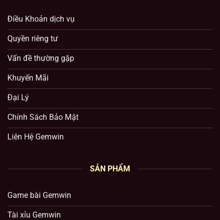
Điều Khoản dịch vụ
Quyền riêng tư
Vấn đề thường gặp
Khuyến Mãi
Đại Lý
Chính Sách Bảo Mật
Liên Hệ Gemwin
SẢN PHẨM
Game bài Gemwin
Tài xỉu Gemwin