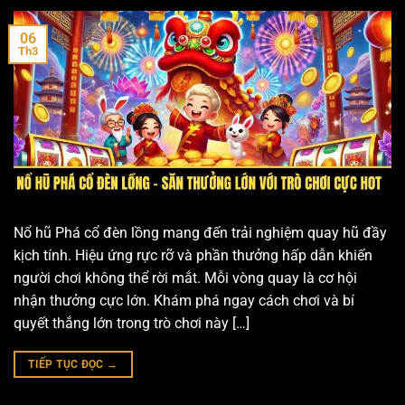
06
Th3
Nổ hũ Phá cổ đèn lồng mang đến trải nghiệm quay hũ đầy
kịch tính. Hiệu ứng rực rỡ và phần thưởng hấp dẫn khiến
người chơi không thể rời mắt. Mỗi vòng quay là cơ hội
nhận thưởng cực lớn. Khám phá ngay cách chơi và bí
quyết thắng lớn trong trò chơi này […]
TIẾP TỤC ĐỌC
→