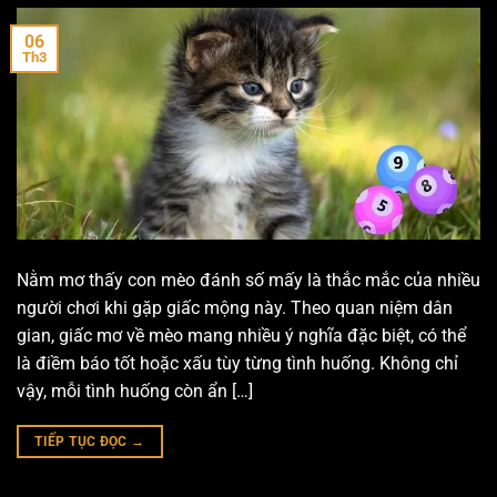
06
Th3
Nằm mơ thấy con mèo đánh số mấy là thắc mắc của nhiều
người chơi khi gặp giấc mộng này. Theo quan niệm dân
gian, giấc mơ về mèo mang nhiều ý nghĩa đặc biệt, có thể
là điềm báo tốt hoặc xấu tùy từng tình huống. Không chỉ
vậy, mỗi tình huống còn ẩn […]
TIẾP TỤC ĐỌC
→